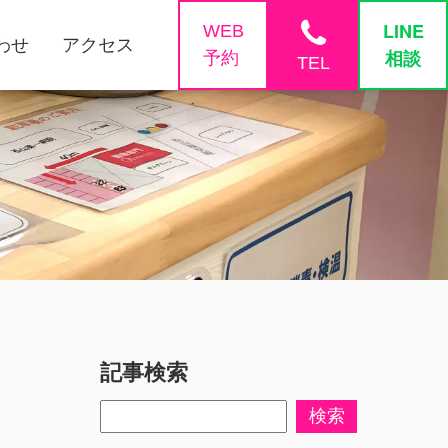
phone
LINE
WEB
わせ
アクセス
相談
予約
TEL
記事検索