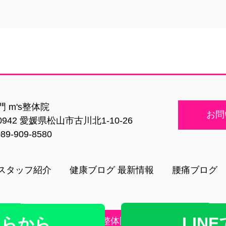
 m's整体院
お問
-0942 愛媛県松山市古川北1-10-26
89-909-8580
スタッフ紹介
健康ブログ 最新情報
腰痛ブログ
LINE
ちらから
Copyright ©
2026 m's整体院. All Right Reserved.