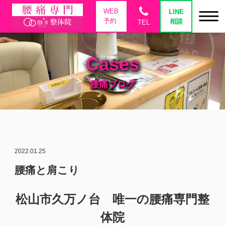
phone
LINE
WEB
相談
予約
TEL
Cases
腰痛ブログ
2022.01.25
腰痛と肩こり
松山市久万ノ台 唯一の腰痛専門整
体院