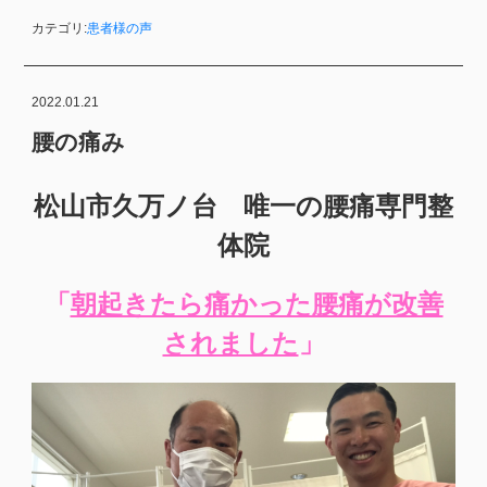
カテゴリ:
患者様の声
2022.01.21
腰の痛み
松山市久万ノ台 唯一の腰痛専門整
体院
「
朝起きたら痛かった腰痛が改善
されました
」