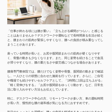
「仕事が終わる頃には腰が重い」「立ち上がる瞬間がつらい」と感じる
ことはありませんか？デスクワークや運転などで長時間座る生活が続く
と、腰まわりの筋肉が緊張しやすくなり、腰への負担が積み重なってし
まうことがあります。
座っている時間が長いと、お尻や股関節まわりの筋肉が硬くなりやす
く、骨盤の動きも少なくなります。また、同じ姿勢を続けることで血流
が滞りやすくなり、腰の重だるさや疲労感につながる場合があります。
腰痛専門整体院では、腰だけでなく姿勢や骨盤、股関節の動きまで確認
し、一人ひとりの状態に合わせた施術を行っています。さらに、ご自宅
や職場でも続けやすいセルフケアとして、「1時間に1回は立ち上がる」
「軽く背伸びをする」「お尻や股関節をゆっくり動かす」など、日常生
活に取り入れやすい方法もお伝えしています。
特に、デスクワーク中心の方、リモートワークが多い方、車の運転時間
が長い方、慢性的な腰の違和感が気になる方におすすめです。
毎日のちょっとした習慣が、腰への負担を軽減するきっかけになるかも