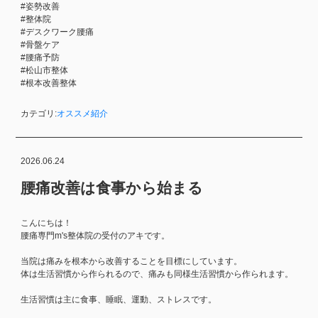
#姿勢改善
#整体院
#デスクワーク腰痛
#骨盤ケア
#腰痛予防
#松山市整体
#根本改善整体
カテゴリ:
オススメ紹介
2026.06.24
腰痛改善は食事から始まる
こんにちは！
腰痛専門m's整体院の受付のアキです。
当院は痛みを根本から改善することを目標にしています。
体は生活習慣から作られるので、痛みも同様生活習慣から作られます。
生活習慣は主に食事、睡眠、運動、ストレスです。