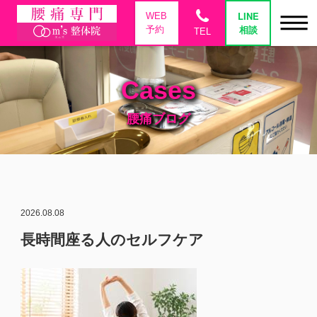
phone
LINE
WEB
相談
予約
TEL
Cases
腰痛ブログ
2026.08.08
長時間座る人のセルフケア