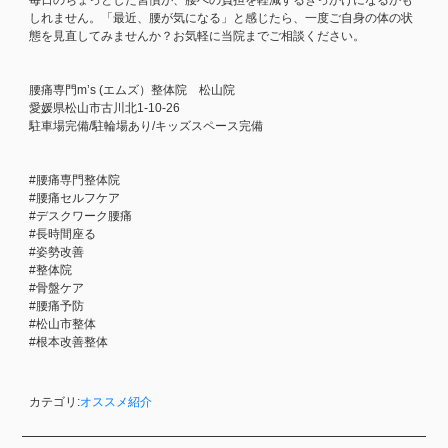
しれません。「最近、腰が気になる」と感じたら、一度ご自身の体の状
態を見直してみませんか？お気軽に当院までご相談ください。
腰痛専門m’s (エムズ）整体院 松山院
愛媛県松山市古川北1-10-26
駐車場完備/駐輪場あり/キッズスペース完備
#腰痛専門整体院
#腰痛セルフケア
#デスクワーク腰痛
#長時間座る
#姿勢改善
#整体院
#骨盤ケア
#腰痛予防
#松山市整体
#根本改善整体
カテゴリ:
オススメ紹介