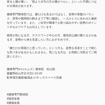
座ると腰が痛い」「朝より夕方の方が腰がつらい」といった不調につな
がる場合があります。
腰痛専門整体院では、腰だけを見るのではなく、姿勢や骨盤のバラン
ス、背骨や股関節の動きまで丁寧に確認し、一人ひとりに合わせた施術
を行っています。また、ご自宅や職場でも取り組みやすい姿勢のポイン
トやセルフケアもお伝えしています。
猫背が気になる方、デスクワーク中心の方、慢性的な腰の重だるさがあ
る方、姿勢から体を見直したい方におすすめです。
「腰だけが原因だと思っていた」という方も、姿勢を見直すことで新た
な気づきがあるかもしれません。気になる方は、お気軽に当院までご相
談ください。
腰痛専門m’s (エムズ）整体院 松山院
愛媛県松山市古川北1-10-26
駐車場完備/駐輪場あり/キッズスペース完備
#腰痛専門整体院
#猫背改善
#腰痛改善