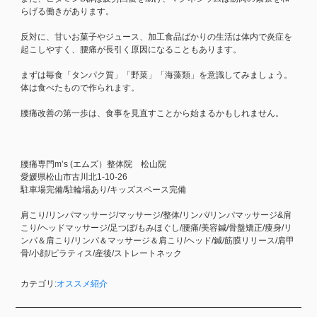
らげる働きがあります。
反対に、甘いお菓子やジュース、加工食品ばかりの生活は体内で炎症を
起こしやすく、腰痛が長引く原因になることもあります。
まずは毎食「タンパク質」「野菜」「海藻類」を意識してみましょう。
体は食べたもので作られます。
腰痛改善の第一歩は、食事を見直すことから始まるかもしれません。
腰痛専門m’s (エムズ）整体院 松山院
愛媛県松山市古川北1-10-26
駐車場完備/駐輪場あり/キッズスペース完備
肩こり/リンパマッサージ/マッサージ/整体/リンパ/リンパマッサージ&肩
こり/ヘッドマッサージ/足つぼ/もみほぐし/腰痛/美容鍼/骨盤矯正/痩身/リ
ンパ＆肩こり/リンパ＆マッサージ＆肩こり/ヘッド/鍼/筋膜リリース/肩甲
骨/小顔/ピラティス/産後/ストレートネック
カテゴリ:
オススメ紹介