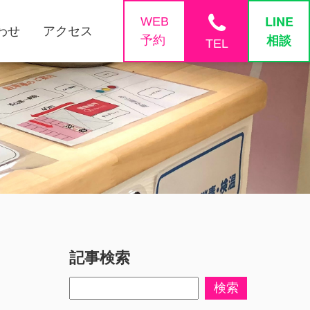
phone
LINE
WEB
わせ
アクセス
相談
予約
TEL
記事検索