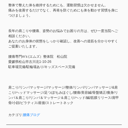
整体で整えた体を維持するためにも、運動習慣は欠かせません。
痛みを改善するだけでなく、再発を防ぐためにも体を動かす習慣を身に
つけましょう。
長年の肩こりや腰痛、姿勢のお悩みでお困りの方は、ぜひ一度当院へご
相談ください。
あなたのお身体の状態をしっかり確認し、改善への道筋を分かりやすく
ご提案いたします。
腰痛専門m’s (エムズ）整体院 松山院
愛媛県松山市古川北1-10-26
駐車場完備/駐輪場あり/キッズスペース完備
肩こり/リンパマッサージ/マッサージ/整体/リンパ/リンパマッサージ&肩
こり/ヘッドマッサージ/足つぼ/もみほぐし/腰痛/美容鍼/骨盤矯正/痩身/リ
ンパ＆肩こり/リンパ＆マッサージ＆肩こり/ヘッド/鍼/筋膜リリース/肩甲
骨/小顔/ピラティス/産後/ストレートネック
カテゴリ:
腰痛ブログ