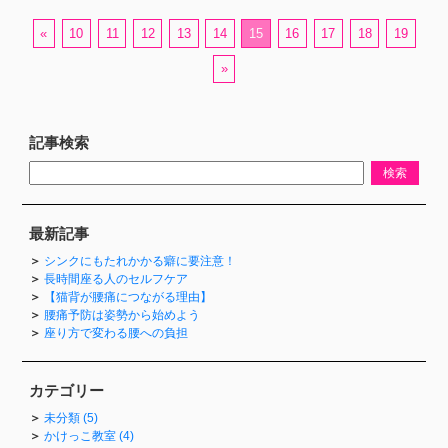
«
10
11
12
13
14
15
16
17
18
19
»
記事検索
最新記事
シンクにもたれかかる癖に要注意！
長時間座る人のセルフケア
【猫背が腰痛につながる理由】
腰痛予防は姿勢から始めよう
座り方で変わる腰への負担
カテゴリー
未分類 (5)
かけっこ教室 (4)