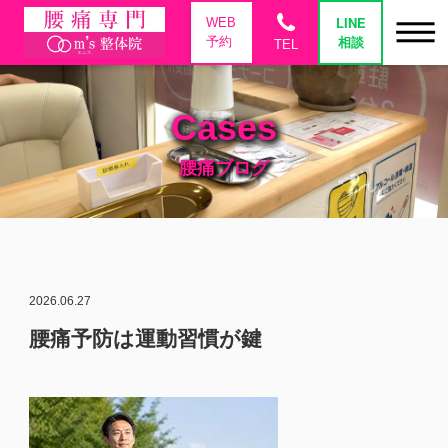
phone
LINE
WEB
相談
予約
TEL
Cases
腰痛ブログ
2026.06.27
腰痛予防は運動習慣が鍵