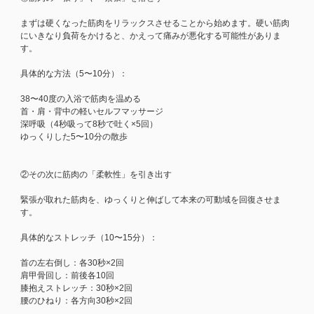
まずは硬くなった筋肉をリラックスさせることから始めます。硬い筋肉
にいきなり負荷をかけると、かえって痛みが悪化する可能性がありま
す。
具体的な方法（5〜10分）：
38〜40度の入浴で筋肉を温める
首・肩・背中の軽いセルフマッサージ
深呼吸（4秒吸って8秒で吐く×5回）
ゆっくりした5〜10分の散歩
②その次に筋肉の「柔軟性」を引き出す
緊張が取れた筋肉を、ゆっくりと伸ばして本来の可動域を回復させま
す。
具体的なストレッチ（10〜15分）：
首の左右倒し：各30秒×2回
肩甲骨回し：前後各10回
膝抱えストレッチ：30秒×2回
腰のひねり：各方向30秒×2回