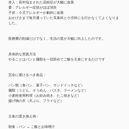
本人：長年悩まされた花粉症が大幅に改善
妻：アレルギー症状がほぼ消失
子供：小児アレルギーが劇的に改善
おかげさまで毎月通っていた耳鼻科と小児科にも行かなくてよくなりま
した。
医療費の削減だけでなく、生活の質が大幅に向上したのです。
具体的な実践方法
やることはパンと麺類を一切辞めてご飯を主食にするだけです
完全に避けるべき食品：
パン類（食パン、菓子パン、サンドイッチなど）
麺類（うどん、そうめん、パスタ、ラーメンなど）
小麦粉使用料理（お好み焼き、たこ焼きなど）
揚げ物の衣（天ぷら、フライなど）
主食の置き換え例：
朝食：パン → ご飯とお味噌汁