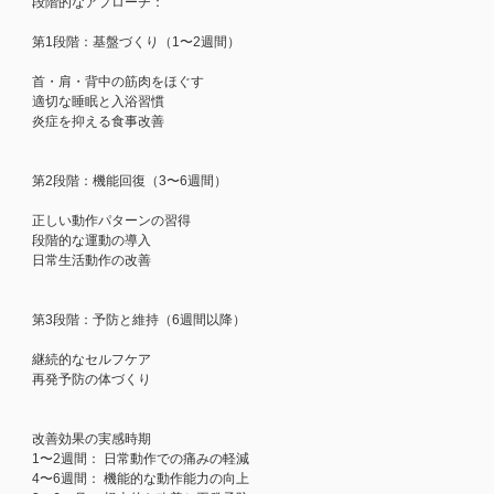
段階的なアプローチ：
第1段階：基盤づくり（1〜2週間）
首・肩・背中の筋肉をほぐす
適切な睡眠と入浴習慣
炎症を抑える食事改善
第2段階：機能回復（3〜6週間）
正しい動作パターンの習得
段階的な運動の導入
日常生活動作の改善
第3段階：予防と維持（6週間以降）
継続的なセルフケア
再発予防の体づくり
改善効果の実感時期
1〜2週間： 日常動作での痛みの軽減
4〜6週間： 機能的な動作能力の向上