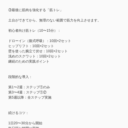
③最後に筋肉を強化する「筋トレ」
土台ができてから、無理のない範囲で筋力を向上させます。
初心者向け筋トレ（10〜15分）：
ドローイン（腹式呼吸）：10回×2セット
ヒップリフト：10回×2セット
壁を使った腕立て伏せ：10回×2セット
浅めのスクワット：10回×2セット
継続のための実践ポイント
段階的な導入：
第1〜2週：ステップ①のみ
第3〜4週：ステップ①②
第5週以降：全ステップ実施
続けるコツ：
1日20〜30分から開始