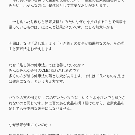
「体に良いものを摂って腰痛を改善したい」「話題の健康食品を試して
みたい」…そんな方に、整体師として重要なお話があります。
「〜を食べたり飲むと効果抜群‼︎」みたいな何かを摂取することで健康を
謳っているものは、ほとんど効果がないです。むしろ無意味かも…
今回は、なぜ「足し算」より「引き算」の食事が効果的なのか、その理
由と実践法をお伝えします。
なぜ「足し算の健康法」では改善しないのか？
みんな色んな会社のCMに惑わされ過ぎです
多くの方が陥る健康法の落とし穴があります。それは「良いものを足せ
ば健康になる」という考え方です。
バケツの穴の例え話： 穴の空いたバケツに、いくら水を注いでも満たさ
れないのと同じです。体に害のある食品を摂り続けながら、健康食品を
足しても根本的な改善にはなりません。
なぜ効果が出にくいのか：