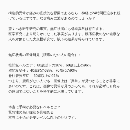
構造的異常が痛みの直接的な原因であるなら、神経は24時間圧迫され続
けているはずです。なぜ痛みに波があるのでしょうか？
驚くべき医学研究の事実。無症状者にも構造異常は存在する。
医学研究により明らかになった事実があります。腰痛症状のない健康な
人を対象とした大規模研究で、以下の結果が得られています。
無症状者の画像所見（腰痛のない人の割合）：
椎間板ヘルニア： 60歳以下の36%、60歳以上の96%
椎間板変性： 40歳代の68%、70歳代の93%
脊柱管狭窄症： 60歳以上の21%
つまり、腰痛がない人でも、画像上は「異常」が見つかることが非常に
多いのです。これは、画像で異常が見つかっても、それが必ずしも痛み
の原因ではないことを科学的に示唆しています。
本当に手術が必要なレベルとは？
緊急性の高い症状を見極める
本当に手術が必要レベルは以下の症状です。