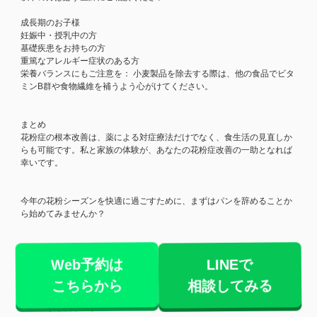
成長期のお子様
妊娠中・授乳中の方
基礎疾患をお持ちの方
重篤なアレルギー症状のある方
栄養バランスにもご注意を： 小麦製品を除去する際は、他の食品でビタ
ミンB群や食物繊維を補うよう心がけてください。
まとめ
花粉症の根本改善は、薬による対症療法だけでなく、食生活の見直しか
らも可能です。私と家族の体験が、あなたの花粉症改善の一助となれば
幸いです。
今年の花粉シーズンを快適に過ごすために、まずはパンを辞めることか
ら始めてみませんか？
専門的なサポートをお求めの方へ
Web予約は
LINEで
食事指導を含めた総合的な体質改善をご希望の方は、腰痛専門の当院ま
でお気軽にご相談ください。
相談してみる
こちらから
カテゴリ:
腰痛ブログ