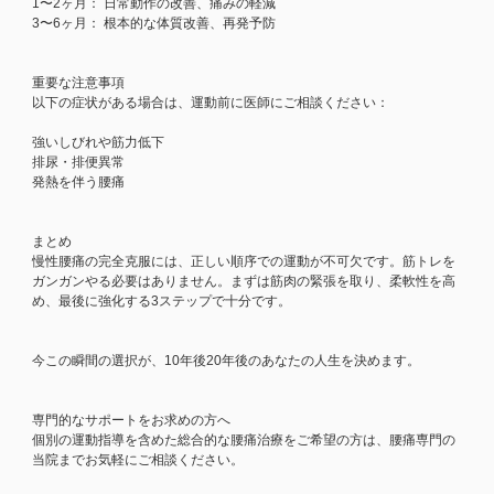
1〜2ヶ月： 日常動作の改善、痛みの軽減
3〜6ヶ月： 根本的な体質改善、再発予防
重要な注意事項
以下の症状がある場合は、運動前に医師にご相談ください：
強いしびれや筋力低下
排尿・排便異常
発熱を伴う腰痛
まとめ
慢性腰痛の完全克服には、正しい順序での運動が不可欠です。筋トレを
ガンガンやる必要はありません。まずは筋肉の緊張を取り、柔軟性を高
め、最後に強化する3ステップで十分です。
今この瞬間の選択が、10年後20年後のあなたの人生を決めます。
専門的なサポートをお求めの方へ
個別の運動指導を含めた総合的な腰痛治療をご希望の方は、腰痛専門の
当院までお気軽にご相談ください。