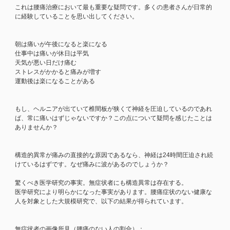
これは腰痛治療において最も重要な疑問です。多くの患者さんが日常的
に経験していることを思い出してください。
朝は痛いが午後になると楽になる
仕事中は痛いが休日は平気
天気が悪い日だけ痛む
ストレスがかかると痛みが増す
運動後は楽になることがある
もし、ヘルニアが出ていて椎間板が狭くて神経を圧迫しているのであれ
ば、常に痛いはずじゃないですか？この点について疑問を感じたことは
ありませんか？
構造的異常が痛みの直接的な原因であるなら、神経は24時間圧迫され続
けているはずです。なぜ痛みに波があるのでしょうか？
驚くべき医学研究の事実。無症状者にも構造異常は存在する。
医学研究により明らかになった事実があります。腰痛症状のない健康な
人を対象とした大規模研究で、以下の結果が得られています。
無症状者の画像所見（腰痛のない人の割合）：