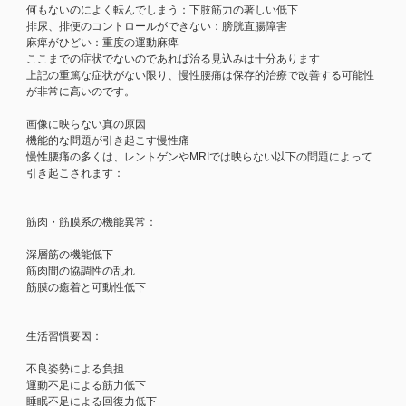
何もないのによく転んでしまう：下肢筋力の著しい低下
排尿、排便のコントロールができない：膀胱直腸障害
麻痺がひどい：重度の運動麻痺
ここまでの症状でないのであれば治る見込みは十分あります
上記の重篤な症状がない限り、慢性腰痛は保存的治療で改善する可能性
が非常に高いのです。
画像に映らない真の原因
機能的な問題が引き起こす慢性痛
慢性腰痛の多くは、レントゲンやMRIでは映らない以下の問題によって
引き起こされます：
筋肉・筋膜系の機能異常：
深層筋の機能低下
筋肉間の協調性の乱れ
筋膜の癒着と可動性低下
生活習慣要因：
不良姿勢による負担
運動不足による筋力低下
睡眠不足による回復力低下