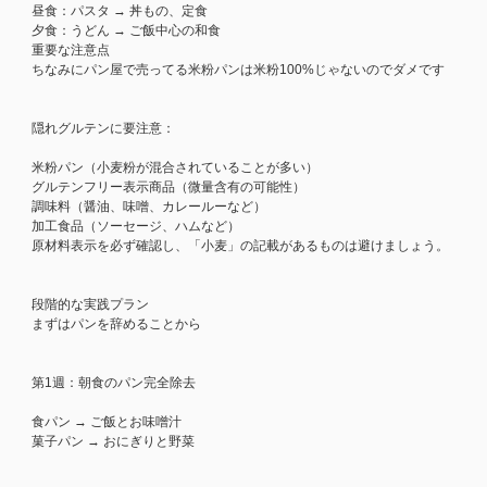
昼食：パスタ → 丼もの、定食
夕食：うどん → ご飯中心の和食
重要な注意点
ちなみにパン屋で売ってる米粉パンは米粉100%じゃないのでダメです
隠れグルテンに要注意：
米粉パン（小麦粉が混合されていることが多い）
グルテンフリー表示商品（微量含有の可能性）
調味料（醤油、味噌、カレールーなど）
加工食品（ソーセージ、ハムなど）
原材料表示を必ず確認し、「小麦」の記載があるものは避けましょう。
段階的な実践プラン
まずはパンを辞めることから
第1週：朝食のパン完全除去
食パン → ご飯とお味噌汁
菓子パン → おにぎりと野菜