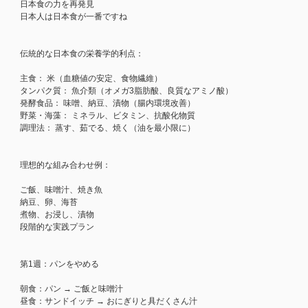
日本食の力を再発見
日本人は日本食が一番ですね
伝統的な日本食の栄養学的利点：
主食： 米（血糖値の安定、食物繊維）
タンパク質： 魚介類（オメガ3脂肪酸、良質なアミノ酸）
発酵食品： 味噌、納豆、漬物（腸内環境改善）
野菜・海藻： ミネラル、ビタミン、抗酸化物質
調理法： 蒸す、茹でる、焼く（油を最小限に）
理想的な組み合わせ例：
ご飯、味噌汁、焼き魚
納豆、卵、海苔
煮物、お浸し、漬物
段階的な実践プラン
第1週：パンをやめる
朝食：パン → ご飯と味噌汁
昼食：サンドイッチ → おにぎりと具だくさん汁