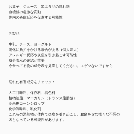
お菓子、ジュース、加工食品の隠れ糖
血糖値の急激な変動
体内の炎症反応を促進する可能性
乳製品
牛乳、チーズ、ヨーグルト
消化に負担をかける場合がある（個人差大）
アレルギー反応や炎症を引き起こす可能性
成分表示の確認が重要
今食べてる物の成分表を見直してください。エゲツないですから
隠れた有害成分をチェック：
人工甘味料、保存料、着色料
植物油脂、マーガリン（トランス脂肪酸）
高果糖コーンシロップ
化学調味料、乳化剤
これらの添加物が体内で炎症を引き起こし、腰痛を含む様々な不調の一
因となっている可能性があります。