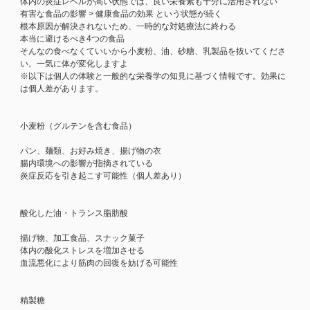
体内の炎症レベルが高い状態では、良い栄養素も十分に活用されない
有害な食品の影響 > 健康食品の効果 という状態が続く
根本原因が解決されないため、一時的な対処療法に終わる
本当に避けるべき4つの食品
そんなの食べなくていいから小麦粉、油、砂糖、乳製品を抜いてくださ
い。一気に体が変化しますよ
※以下は個人の体験と一般的な栄養学の知見に基づく情報です。効果に
は個人差があります。
小麦粉（グルテンを含む食品）
パン、麺類、お好み焼き、揚げ物の衣
腸内環境への影響が指摘されている
炎症反応を引き起こす可能性（個人差あり）
酸化した油・トランス脂肪酸
揚げ物、加工食品、スナック菓子
体内の酸化ストレスを増加させる
血流悪化により筋肉の回復を妨げる可能性
精製糖