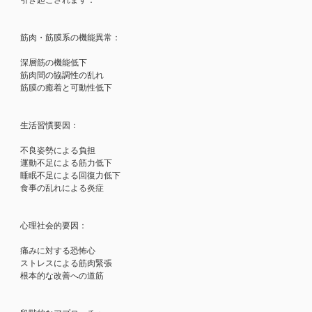
筋肉・筋膜系の機能異常：
深層筋の機能低下
筋肉間の協調性の乱れ
筋膜の癒着と可動性低下
生活習慣要因：
不良姿勢による負担
運動不足による筋力低下
睡眠不足による回復力低下
食事の乱れによる炎症
心理社会的要因：
痛みに対する恐怖心
ストレスによる筋肉緊張
根本的な改善への道筋