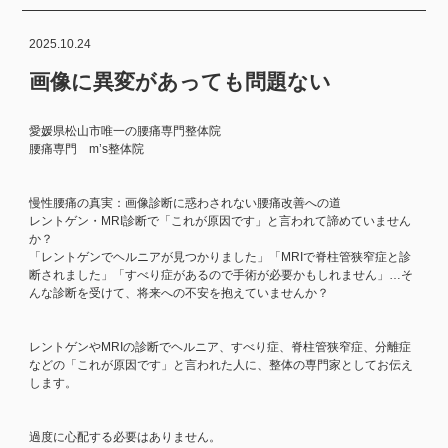
2025.10.24
画像に異変があっても問題ない
愛媛県松山市唯一の腰痛専門整体院
腰痛専門 m’s整体院
慢性腰痛の真実：画像診断に惑わされない腰痛改善への道
レントゲン・MRI診断で「これが原因です」と言われて諦めていません
か？
「レントゲンでヘルニアが見つかりました」「MRIで脊柱管狭窄症と診
断されました」「すべり症があるので手術が必要かもしれません」…そ
んな診断を受けて、将来への不安を抱えていませんか？
レントゲンやMRIの診断でヘルニア、すべり症、脊柱管狭窄症、分離症
などの「これが原因です」と言われた人に、整体の専門家としてお伝え
します。
過度に心配する必要はありません。