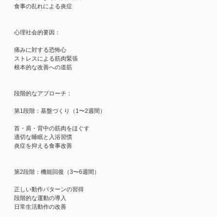
食事の乱れによる炎症
心理社会的要因：
痛みに対する恐怖心
ストレスによる筋肉緊張
根本的な改善への道筋
段階的なアプローチ：
第1段階：基盤づくり（1〜2週間）
首・肩・背中の筋肉をほぐす
適切な睡眠と入浴習慣
炎症を抑える食事改善
第2段階：機能回復（3〜6週間）
正しい動作パターンの習得
段階的な運動の導入
日常生活動作の改善