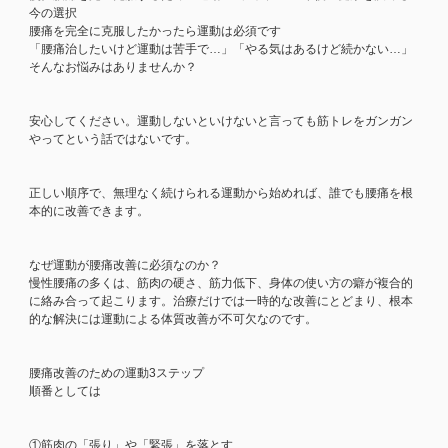
今の選択
腰痛を完全に克服したかったら運動は必須です
「腰痛治したいけど運動は苦手で…」「やる気はあるけど続かない…」
そんなお悩みはありませんか？
安心してください。運動しないといけないと言っても筋トレをガンガン
やってという話ではないです。
正しい順序で、無理なく続けられる運動から始めれば、誰でも腰痛を根
本的に改善できます。
なぜ運動が腰痛改善に必須なのか？
慢性腰痛の多くは、筋肉の硬さ、筋力低下、身体の使い方の癖が複合的
に絡み合って起こります。治療だけでは一時的な改善にとどまり、根本
的な解決には運動による体質改善が不可欠なのです。
腰痛改善のための運動3ステップ
順番としては
①筋肉の「張り」や「緊張」を落とす