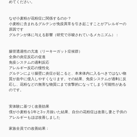
めてください。
なぜ小麦粉が花粉症に関係するのか？
小麦粉に含まれるグルテンが免疫異常を引き起こすことがアレルギーの
原因です
グルテンが体に与える影響（研究で示唆されているメカニズム）：
腸管透過性の亢進（リーキーガット症候群）
全身の炎症反応の促進
免疫システムの過剰反応
アレルギー反応の慢性化
グルテンにより腸壁に炎症が起こると、本来体内に入るべきではない物
質が血中に侵入しやすくなります。その結果、免疫システムが過剰に反
応し、花粉などの無害な物質にまで攻撃的になってしまう可能性がある
のです。
実体験に基づく改善効果
僕が小麦粉を1年と3ヶ月抜いた結果、自分の花粉症は改善し妻と子供の
アレルギーもほぼ改善しました
家族全員での改善結果：