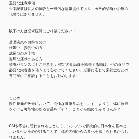
重要な注意事項
※本記事は個人の体験と一般的な情報提供であり、医学的診断や治療の
代替ではありません。
以下の方は必ず医師にご相談ください：
基礎疾患をお持ちの方
妊娠中・授乳中の方
成長期のお子様
重篤な症状のある方
栄養バランスにもご注意を： 特定の食品群を除去する際は、他の食品で
必要な栄養素を補うよう心がけてください。必要に応じて栄養士などの
専門家にご相談することをお勧めします。
まとめ
慢性腰痛の改善において、高価な健康食品を「足す」よりも、体に負担
をかける可能性のある食品を「引く」ことから始めてみませんか？
CMや広告に惑わされることなく、シンプルで伝統的な日本食を基本と
した食生活を心がけることで、体の内側からの変化を感じられるかもし
れません。