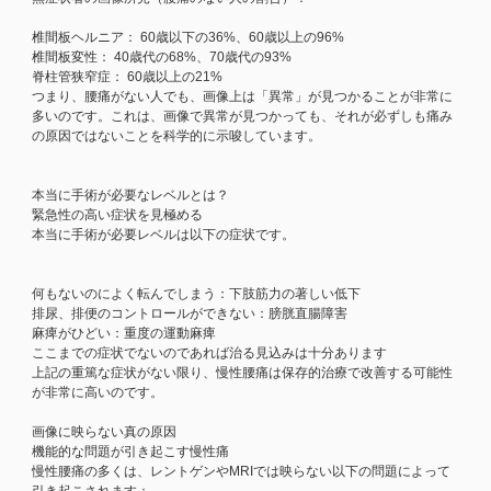
椎間板ヘルニア： 60歳以下の36%、60歳以上の96%
椎間板変性： 40歳代の68%、70歳代の93%
脊柱管狭窄症： 60歳以上の21%
つまり、腰痛がない人でも、画像上は「異常」が見つかることが非常に
多いのです。これは、画像で異常が見つかっても、それが必ずしも痛み
の原因ではないことを科学的に示唆しています。
本当に手術が必要なレベルとは？
緊急性の高い症状を見極める
本当に手術が必要レベルは以下の症状です。
何もないのによく転んでしまう：下肢筋力の著しい低下
排尿、排便のコントロールができない：膀胱直腸障害
麻痺がひどい：重度の運動麻痺
ここまでの症状でないのであれば治る見込みは十分あります
上記の重篤な症状がない限り、慢性腰痛は保存的治療で改善する可能性
が非常に高いのです。
画像に映らない真の原因
機能的な問題が引き起こす慢性痛
慢性腰痛の多くは、レントゲンやMRIでは映らない以下の問題によって
引き起こされます：