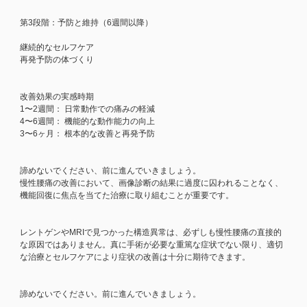
第3段階：予防と維持（6週間以降）
継続的なセルフケア
再発予防の体づくり
改善効果の実感時期
1〜2週間： 日常動作での痛みの軽減
4〜6週間： 機能的な動作能力の向上
3〜6ヶ月： 根本的な改善と再発予防
諦めないでください、前に進んでいきましょう。
慢性腰痛の改善において、画像診断の結果に過度に囚われることなく、
機能回復に焦点を当てた治療に取り組むことが重要です。
レントゲンやMRIで見つかった構造異常は、必ずしも慢性腰痛の直接的
な原因ではありません。真に手術が必要な重篤な症状でない限り、適切
な治療とセルフケアにより症状の改善は十分に期待できます。
諦めないでください。前に進んでいきましょう。