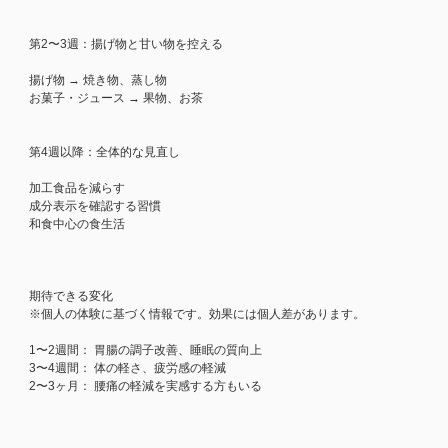
第2〜3週：揚げ物と甘い物を控える
揚げ物 → 焼き物、蒸し物
お菓子・ジュース → 果物、お茶
第4週以降：全体的な見直し
加工食品を減らす
成分表示を確認する習慣
和食中心の食生活
期待できる変化
※個人の体験に基づく情報です。効果には個人差があります。
1〜2週間： 胃腸の調子改善、睡眠の質向上
3〜4週間： 体の軽さ、疲労感の軽減
2〜3ヶ月： 腰痛の軽減を実感する方もいる