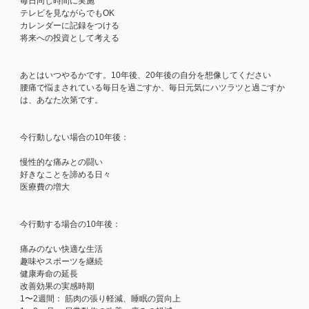
毎日同じ時間に実施
テレビを見ながらでもOK
カレンダーに記録をつける
将来への投資として考える
あとはいつやるかです。10年後、20年後の自分を想像してください
腰痛で悩まされている毎日を過ごすか、毎日元気にハツラツと過ごすか
は、あなた次第です。
今行動しない場合の10年後：
慢性的な痛みとの闘い
好きなことを諦める日々
医療費の増大
今行動する場合の10年後：
痛みのない快適な生活
趣味やスポーツを継続
健康寿命の延長
改善効果の実感時期
1〜2週間： 筋肉の張り軽減、睡眠の質向上