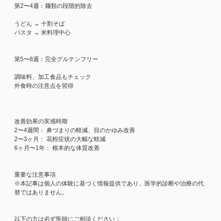
第2〜4週：麺類の段階的除去
うどん → 十割そば
パスタ → 米料理中心
第5〜8週：完全グルテンフリー
調味料、加工食品もチェック
外食時の注意点を習得
改善効果の実感時期
2〜4週間： 鼻づまりの軽減、目のかゆみ改善
2〜3ヶ月： 花粉症状の大幅な軽減
6ヶ月〜1年： 根本的な体質改善
重要な注意事項
※本記事は個人の体験に基づく情報提供であり、医学的診断や治療の代
替ではありません。
以下の方は必ず医師にご相談ください：