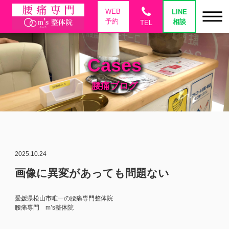
phone
LINE
WEB
相談
予約
TEL
Cases
腰痛ブログ
2025.10.24
画像に異変があっても問題ない
愛媛県松山市唯一の腰痛専門整体院
腰痛専門 m’s整体院