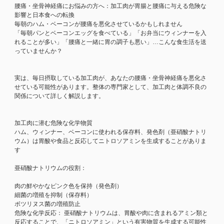
腰痛・坐骨神経痛にお悩みの方へ：加工肉が胃腸と腰痛に与える危険な
影響と日本食への転換
毎朝のハム・ベーコンが腰痛を悪化させているかもしれません
「毎朝パンとベーコンエッグを食べている」「お弁当にウィンナーを入
れることが多い」「腰痛と一緒に胃の調子も悪い」…こんな食生活を送
っていませんか？
実は、毎日摂取している加工肉が、あなたの腰痛・坐骨神経痛を悪化さ
せている可能性があります。整体の専門家として、加工肉と体調不良の
関係について詳しく解説します。
加工肉に潜む危険な化学物質
ハム、ウィンナー、ベーコンに使われる保存料、発色剤（亜硝酸ナトリ
ウム）は胃酸や食品と反応してニトロソアミンを生成することがありま
す
亜硝酸ナトリウムの役割：
肉の鮮やかなピンク色を保持（発色剤）
細菌の増殖を抑制（保存料）
ボツリヌス菌の増殖防止
危険な化学反応： 亜硝酸ナトリウムは、胃酸や肉に含まれるアミン類と
反応することで、「ニトロソアミン」という有害物質を生成する可能性