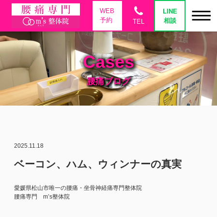
phone
LINE
WEB
相談
予約
TEL
Cases
腰痛ブログ
2025.11.18
ベーコン、ハム、ウィンナーの真実
愛媛県松山市唯一の腰痛・坐骨神経痛専門整体院
腰痛専門 m’s整体院