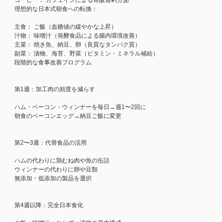
理想的な日本式朝食への転換：
主食： ご飯（血糖値の緩やかな上昇）
汁物： 味噌汁（発酵食品による腸内環境改善）
主菜： 焼き魚、納豆、卵（良質なタンパク質）
副菜： 漬物、海苔、野菜（ビタミン・ミネラル補給）
段階的な食事改善プログラム
第1週：加工肉の頻度を減らす
ハム・ベーコン・ウィンナーを毎日→週1〜2回に
朝食のベーコンエッグ→納豆ご飯に変更
第2〜3週：代替食品の活用
ハムの代わりに鶏むね肉や魚の缶詰
ウィンナーの代わりに卵や豆類
無添加・低添加の製品を選択
第4週以降：完全日本食化