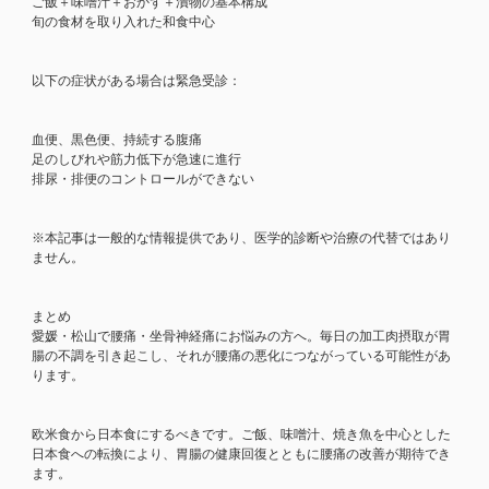
ご飯＋味噌汁＋おかず＋漬物の基本構成
旬の食材を取り入れた和食中心
以下の症状がある場合は緊急受診：
血便、黒色便、持続する腹痛
足のしびれや筋力低下が急速に進行
排尿・排便のコントロールができない
※本記事は一般的な情報提供であり、医学的診断や治療の代替ではあり
ません。
まとめ
愛媛・松山で腰痛・坐骨神経痛にお悩みの方へ。毎日の加工肉摂取が胃
腸の不調を引き起こし、それが腰痛の悪化につながっている可能性があ
ります。
欧米食から日本食にするべきです。ご飯、味噌汁、焼き魚を中心とした
日本食への転換により、胃腸の健康回復とともに腰痛の改善が期待でき
ます。