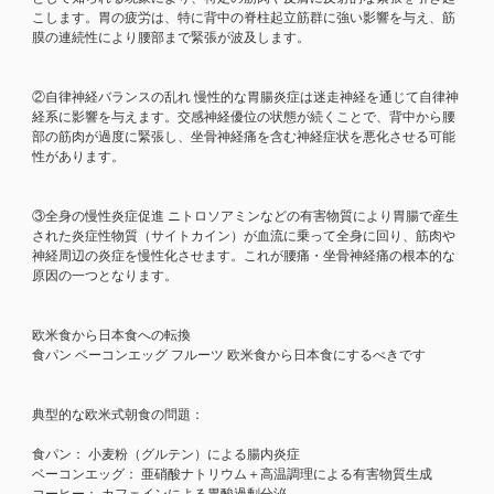
こします。胃の疲労は、特に背中の脊柱起立筋群に強い影響を与え、筋
膜の連続性により腰部まで緊張が波及します。
②自律神経バランスの乱れ 慢性的な胃腸炎症は迷走神経を通じて自律神
経系に影響を与えます。交感神経優位の状態が続くことで、背中から腰
部の筋肉が過度に緊張し、坐骨神経痛を含む神経症状を悪化させる可能
性があります。
③全身の慢性炎症促進 ニトロソアミンなどの有害物質により胃腸で産生
された炎症性物質（サイトカイン）が血流に乗って全身に回り、筋肉や
神経周辺の炎症を慢性化させます。これが腰痛・坐骨神経痛の根本的な
原因の一つとなります。
欧米食から日本食への転換
食パン ベーコンエッグ フルーツ 欧米食から日本食にするべきです
典型的な欧米式朝食の問題：
食パン： 小麦粉（グルテン）による腸内炎症
ベーコンエッグ： 亜硝酸ナトリウム＋高温調理による有害物質生成
コーヒー： カフェインによる胃酸過剰分泌