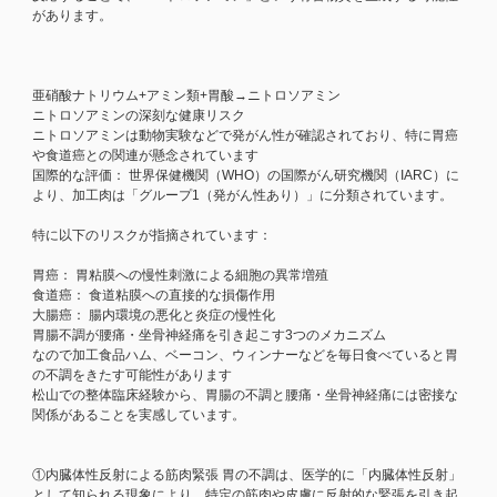
があります。
亜硝酸ナトリウム+アミン類+胃酸→ニトロソアミン
ニトロソアミンの深刻な健康リスク
ニトロソアミンは動物実験などで発がん性が確認されており、特に胃癌
や食道癌との関連が懸念されています
国際的な評価： 世界保健機関（WHO）の国際がん研究機関（IARC）に
より、加工肉は「グループ1（発がん性あり）」に分類されています。
特に以下のリスクが指摘されています：
胃癌： 胃粘膜への慢性刺激による細胞の異常増殖
食道癌： 食道粘膜への直接的な損傷作用
大腸癌： 腸内環境の悪化と炎症の慢性化
胃腸不調が腰痛・坐骨神経痛を引き起こす3つのメカニズム
なので加工食品ハム、ベーコン、ウィンナーなどを毎日食べていると胃
の不調をきたす可能性があります
松山での整体臨床経験から、胃腸の不調と腰痛・坐骨神経痛には密接な
関係があることを実感しています。
①内臓体性反射による筋肉緊張 胃の不調は、医学的に「内臓体性反射」
として知られる現象により、特定の筋肉や皮膚に反射的な緊張を引き起