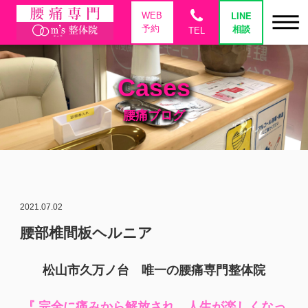
phone
LINE
WEB
相談
予約
TEL
Cases
腰痛ブログ
2021.07.02
腰部椎間板ヘルニア
松山市久万ノ台 唯一の腰痛専門整体院
『 完全に痛みから解放され、人生が楽しくなっ