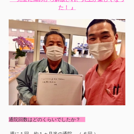
た！ 』
通院回数はどのくらいでしたか？
週に１回 約１ヵ月半の通院 （ ６回 ）