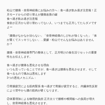
松山で腰痛・坐骨神経痛にお悩みの方へ：食べ過ぎ飲み過ぎ注意報！正
月モードからの切り替えが腰痛改善の鍵
食べ過ぎ飲み過ぎ注意報
食欲が正月から切り替わってない人、いつまでも正月してたらダメです
よー
「腰痛がなかなか治らない」「坐骨神経痛のしびれが強くなった」「体
が重くてスッキリしない」…愛媛・松山でそんなお悩みはありません
か？
腰痛・坐骨神経痛専門の整体として、正月明けの食生活リセットの重要
性をお伝えします。
食べ過ぎが腰痛を悪化させる理由
いつも言っていることですが、食べ過ぎは腰痛を悪化させます。そして
食べるもので痛みは悪化します
3つの悪化メカニズム：
①胃腸疲労による筋肉緊張 食べ過ぎで胃腸が疲労すると、内臓体性反射
により背中から腰の筋肉が硬くなります。
②体重増加による物理的負担 正月太りで腰椎や椎間板への負荷が増大
し、坐骨神経痛を悪化させます。