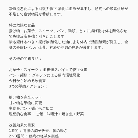
③血流悪化による回復力低下 消化に血液が集中し、筋肉への酸素供給が
不足して疲労物質が蓄積します。
特に危険な食品
揚げ物、お菓子、スイーツ、パン、麺類。とくに揚げ物は体を酸化させ
て炎症反応を強く引き起こします
最も避けるべき：揚げ物 酸化した油により体内で活性酸素が発生し、全
身の炎症レベルが上昇。神経や筋肉の痛みが激化します。
その他の問題食品：
お菓子・スイーツ： 血糖値スパイクで炎症促進
パン・麺類： グルテンによる腸内環境悪化
今日から始める改善策
3つの即効アクション：
揚げ物を完全カット
甘い物を果物に変更
主食をパン・麺からご飯に
理想的な食事： ご飯＋味噌汁＋焼き魚＋野菜
改善効果の目安
1週間： 胃腸の調子改善、体の軽さ
2〜3週間： 腰痛の軽減を実感