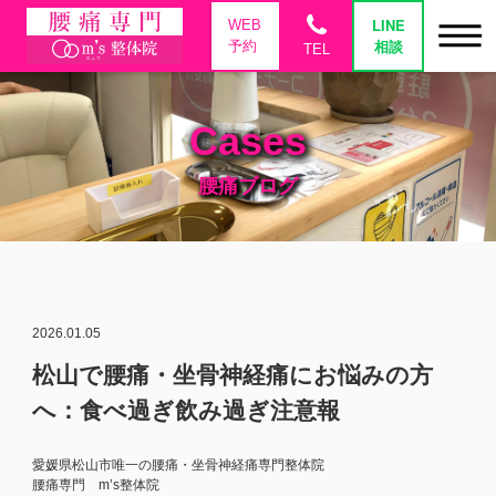
phone
LINE
WEB
相談
予約
TEL
Cases
腰痛ブログ
2026.01.05
松山で腰痛・坐骨神経痛にお悩みの方
へ：食べ過ぎ飲み過ぎ注意報
愛媛県松山市唯一の腰痛・坐骨神経痛専門整体院
腰痛専門 m’s整体院