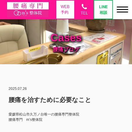
phone
LINE
WEB
相談
予約
TEL
Cases
腰痛ブログ
2025.07.26
腰痛を治すために必要なこと
愛媛県松山市久万ノ台唯一の腰痛専門整体院
腰痛専門 m’s整体院